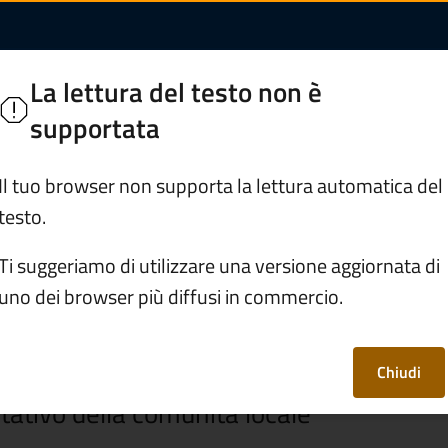
| Comune di Ponte d
di Legno
La lettura del testo non è
 Camonica
supportata
Servizi
Vivere Ponte di Legno
Il tuo browser non supporta la lettura automatica del
testo.
verno
/
Consiglio comunale
Ti suggeriamo di utilizzare una versione aggiornata di
uno dei browser più diffusi in commercio.
le
Chiudi
tativo della comunità locale