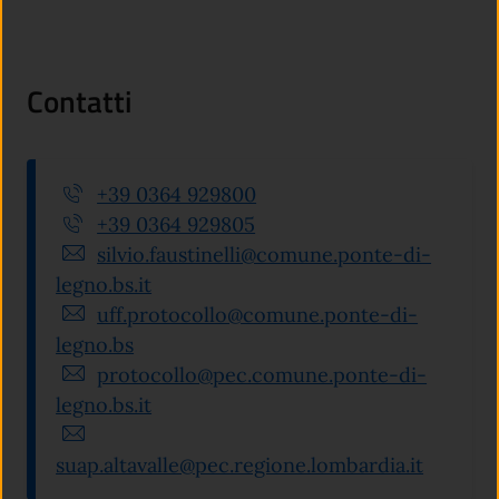
Contatti
+39 0364 929800
+39 0364 929805
silvio.faustinelli@comune.ponte-di-
legno.bs.it
uff.protocollo@comune.ponte-di-
legno.bs
protocollo@pec.comune.ponte-di-
legno.bs.it
suap.altavalle@pec.regione.lombardia.it