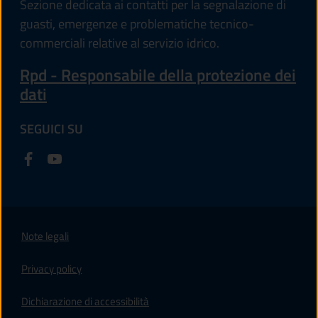
Sezione dedicata ai contatti per la segnalazione di
guasti, emergenze e problematiche tecnico-
commerciali relative al servizio idrico.
Rpd - Responsabile della protezione dei
dati
SEGUICI SU
Note legali
Privacy policy
(apre in un'altra scheda).
Dichiarazione di accessibilità