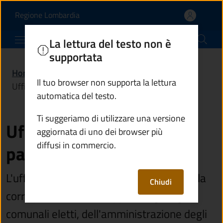
Ufficio segreteria, patr
Vai al contenuto principale
(apre in un'altra scheda).
Regione Lombardia
Comune di Ponte di Legno
La lettura del testo non è
supportata
Home
/
Amministrazione
/
Uffici
/
Il tuo browser non supporta la lettura
Ufficio segreteria, patrimonio e protocollo
automatica del testo.
Ti suggeriamo di utilizzare una versione
Ufficio segreteria,
aggiornata di uno dei browser più
diffusi in commercio.
patrimonio e protocollo
L'ufficio si occupa della registrazione della
Chiudi
corrispondenza, del supporto agli organi
comunali eletti, dell'amministrazione degli