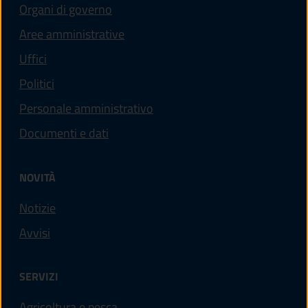
Organi di governo
Aree amministrative
Uffici
Politici
Personale amministrativo
Documenti e dati
NOVITÀ
Notizie
Avvisi
SERVIZI
Agricoltura e pesca