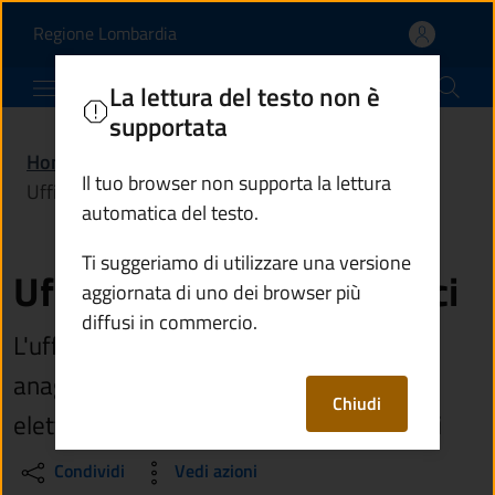
Ufficio servizi demograf
Vai al contenuto principale
(apre in un'altra scheda).
Regione Lombardia
Comune di Ponte di Legno
La lettura del testo non è
supportata
Home
/
Amministrazione
/
Uffici
/
Il tuo browser non supporta la lettura
Ufficio servizi demografici
automatica del testo.
Ti suggeriamo di utilizzare una versione
Ufficio servizi demografici
aggiornata di uno dei browser più
diffusi in commercio.
L'ufficio si occupa delle pratiche
anagrafiche, di stato civile, delle liste
Chiudi
elettorali e di leva e dei servizi cimiteriali
Condividi
Vedi azioni