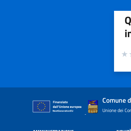
Q
i
Valuta
Valu
V
Comune di
Unione dei Com