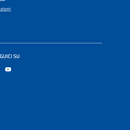
nzioni
GUICI SU
apre in un'altra scheda).