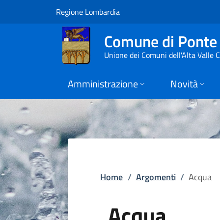
Acqua | Comune di 
Vai al contenuto principale
(apre in un'altra scheda).
Regione Lombardia
Comune di Ponte 
Unione dei Comuni dell'Alta Valle
Amministrazione
Novità
Home
/
Argomenti
/
Acqua
Acqua