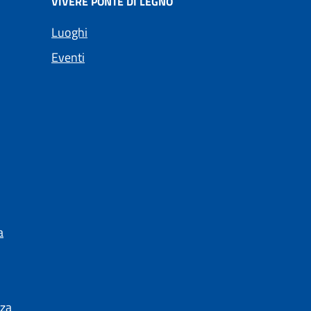
VIVERE PONTE DI LEGNO
Luoghi
Eventi
a
nza