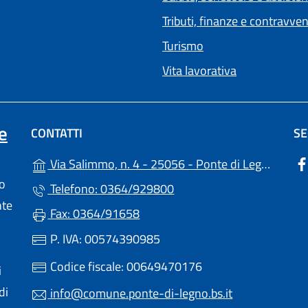
Tributi, finanze e contravve
Turismo
Vita lavorativa
e
CONTATTI
SE
(
Via Salimmo, n. 4 - 25056 - Ponte di Legno (BS)
lo
Telefono: 0364/929800
nte
Fax: 0364/91658
P. IVA: 00574390985
Codice fiscale: 00649470176
i
di
info@comune.ponte-di-legno.bs.it