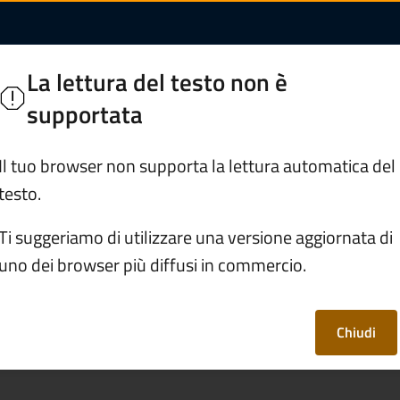
e informazioni su u
di Legno
La lettura del testo non è
 Camonica
supportata
Servizi
Vivere Ponte di Legno
Il tuo browser non supporta la lettura automatica del
testo.
rali
Ti suggeriamo di utilizzare una versione aggiornata di
uno dei browser più diffusi in commercio.
vere informazioni su
Comune?
Chiudi