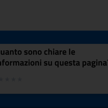
uanto sono chiare le
nformazioni su questa pagina
 da 1 a 5 stelle la pagina
ta 1 stelle su 5
aluta 2 stelle su 5
Valuta 3 stelle su 5
Valuta 4 stelle su 5
Valuta 5 stelle su 5