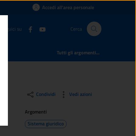
n servizio del Comun
Accedi all'area personale
Seguici su
Cerca
Tutti gli argomenti...
Condividi
Vedi azioni
Argomenti
Sistema giuridico