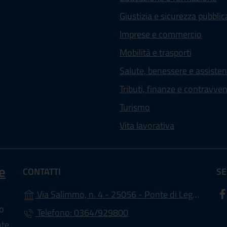
Giustizia e sicurezza pubblic
Imprese e commercio
Mobilità e trasporti
Salute, benessere e assiste
Tributi, finanze e contravve
Turismo
Vita lavorativa
e
CONTATTI
SE
(
Via Salimmo, n. 4 - 25056 - Ponte di Legno (BS)
lo
Telefono: 0364/929800
nte