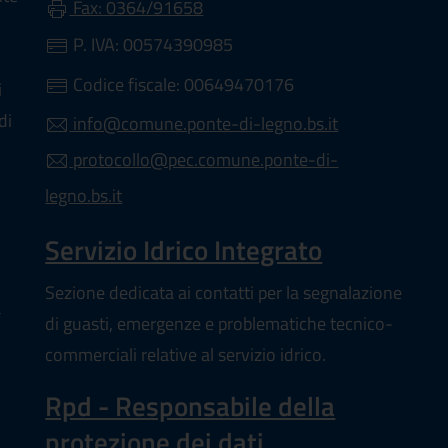
Fax: 0364/91658
P. IVA: 00574390985
Codice fiscale: 00649470176
i
di
info@comune.ponte-di-legno.bs.it
protocollo@pec.comune.ponte-di-
legno.bs.it
Servizio Idrico Integrato
Sezione dedicata ai contatti per la segnalazione
a
di guasti, emergenze e problematiche tecnico-
commerciali relative al servizio idrico.
Rpd - Responsabile della
protezione dei dati