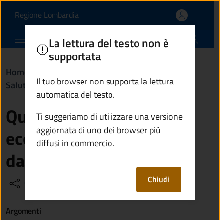
Quali sono i bonus econ
Vai al contenuto principale
(apre in un'altra scheda).
Regione Lombardia
Comune di Ponte di Legno
La lettura del testo non è
supportata
Home
/
Domande frequenti (FAQ)
/
Il tuo browser non supporta la lettura
Salute, benessere e assistenza
automatica del testo.
Quali sono i bonus
Ti suggeriamo di utilizzare una versione
aggiornata di uno dei browser più
economici erogati
diffusi in commercio.
dall'amministrazione?
Chiudi
Condividi
Vedi azioni
Argomenti