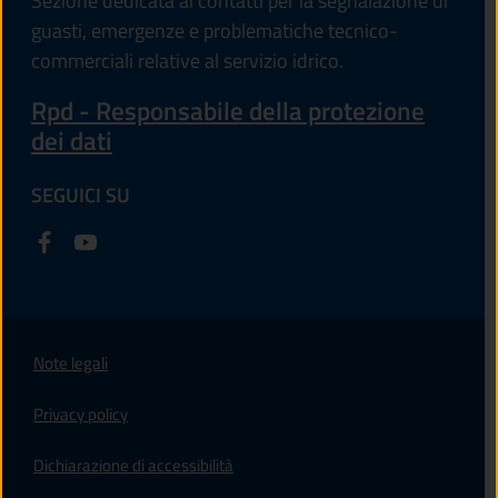
Sezione dedicata ai contatti per la segnalazione di
guasti, emergenze e problematiche tecnico-
commerciali relative al servizio idrico.
Rpd - Responsabile della protezione
dei dati
SEGUICI SU
Note legali
Privacy policy
(apre in un'altra scheda).
Dichiarazione di accessibilità