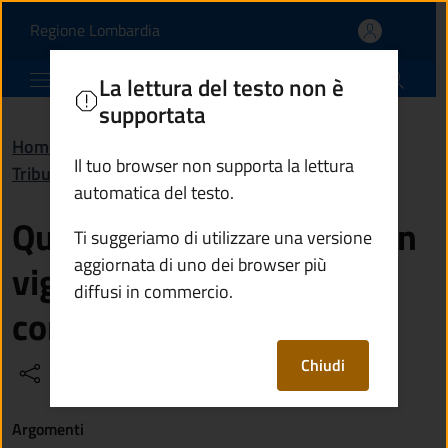
Quali sono le tariffe Tar
Vai al contenuto principale
(apre in un'altra scheda).
Regione Lombardia
Comune di Ponte di Legno
La lettura del testo non è
supportata
Home
/
Domande frequenti (FAQ)
/
Il tuo browser non supporta la lettura
Tributi, finanze e contravvenzioni
automatica del testo.
Quali sono le tariffe Tari in
Ti suggeriamo di utilizzare una versione
aggiornata di uno dei browser più
vigore per l’anno
diffusi in commercio.
corrente?
Chiudi
Condividi
Vedi azioni
Argomenti