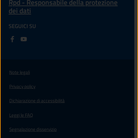
Rpd - Responsabile della protezione
dei dati
SEGUICI SU
Note legali
Privacy policy
(apre in un'altra scheda).
Dichiarazione di accessibilità
Leggi le FAQ
Segnalazione disservizio