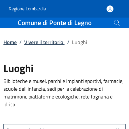
Luoghi | Comune di Pont
Vai al contenuto principale
(apre in un'altra scheda).
Regione Lombardia
Comune di Ponte di Legno
Home
/
Vivere il territorio
/
Luoghi
Luoghi
Biblioteche e musei, parchi e impianti sportivi, farmacie,
scuole dell’infanzia, sedi per la celebrazione di
matrimoni, piattaforme ecologiche, rete fognaria e
idrica.