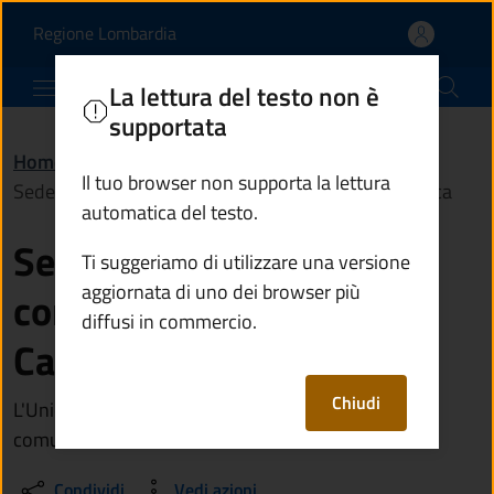
Sede dell'Unione dei co
Vai al contenuto principale
(apre in un'altra scheda).
Regione Lombardia
Comune di Ponte di Legno
La lettura del testo non è
supportata
Home
/
Vivere il territorio
/
Luoghi
/
Il tuo browser non supporta la lettura
Sede dell'Unione dei comuni dell'alta Valle Camonica
automatica del testo.
Sede dell'Unione dei
Ti suggeriamo di utilizzare una versione
aggiornata di uno dei browser più
comuni dell'alta Valle
diffusi in commercio.
Camonica
Chiudi
L'Unione gestisce in forma associata alcuni servizi
comunali
Condividi
Vedi azioni