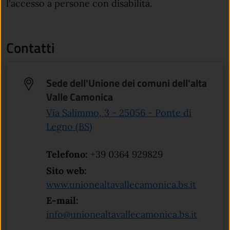
l'accesso a persone con disabilità.
Contatti
Sede dell'Unione dei comuni dell'alta
Valle Camonica
Via Salimmo, 3 - 25056 - Ponte di
(apre in un'altra scheda).
Legno (BS)
Telefono:
+39 0364 929829
Sito web:
(apre in
www.unionealtavallecamonica.bs.it
E-mail:
info@unionealtavallecamonica.bs.it