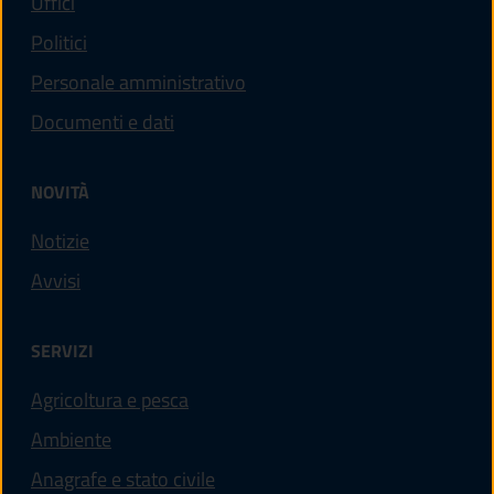
Uffici
Politici
Personale amministrativo
Documenti e dati
NOVITÀ
Notizie
Avvisi
SERVIZI
Agricoltura e pesca
Ambiente
Anagrafe e stato civile