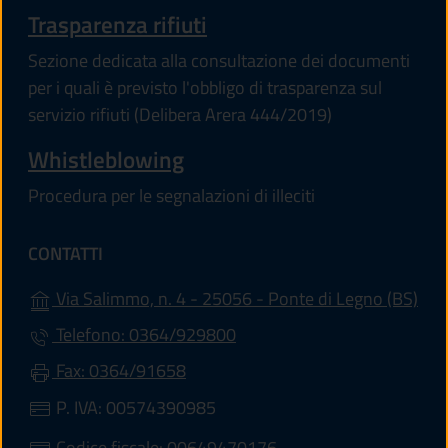
Trasparenza rifiuti
Sezione dedicata alla consultazione dei documenti
per i quali è previsto l'obbligo di trasparenza sul
servizio rifiuti (Delibera Arera 444/2019)
Whistleblowing
Procedura per le segnalazioni di illeciti
CONTATTI
(apr
Via Salimmo, n. 4 - 25056 - Ponte di Legno (BS)
Telefono: 0364/929800
Fax: 0364/91658
P. IVA: 00574390985
Codice fiscale: 00649470176