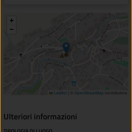
+
−
Leaflet
|
©
OpenStreetMap
contributors
Ulteriori informazioni
TIPOLOGIA DI LUOGO