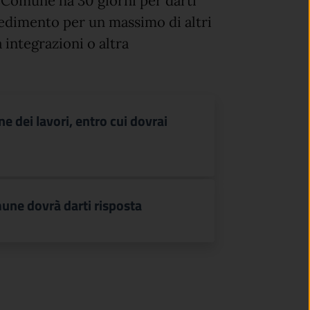
l Comune ha 30 giorni per darti
cedimento per un massimo di altri
 integrazioni o altra
ne dei lavori, entro cui dovrai
mune dovrà darti risposta