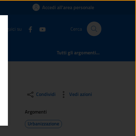
omune di Ponte di Le
Accedi all'area personale
Seguici su
Cerca
Tutti gli argomenti...
Condividi
Vedi azioni
Argomenti
Urbanizzazione