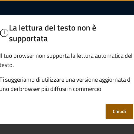
à di un immobile | C
di Legno
La lettura del testo non è
 Camonica
supportata
Servizi
Vivere Ponte di Legno
Il tuo browser non supporta la lettura automatica del
testo.
/
Attestare l'agibilità di un immobile
Ti suggeriamo di utilizzare una versione aggiornata di
uno dei browser più diffusi in commercio.
ità di un immobile
Chiudi