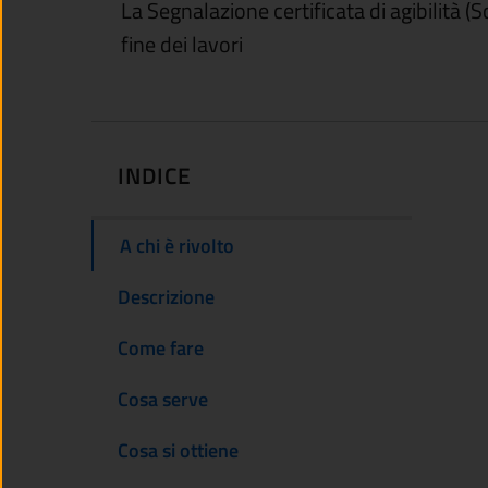
La Segnalazione certificata di agibilità (
fine dei lavori
INDICE
A chi è rivolto
Descrizione
Come fare
Cosa serve
Cosa si ottiene