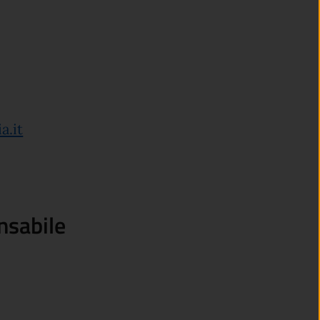
a.it
nsabile