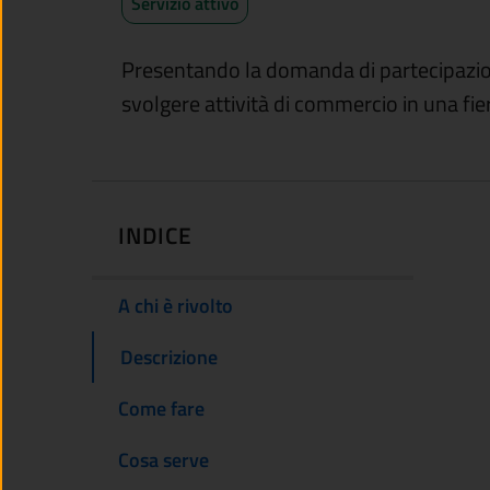
Servizio attivo
Presentando la domanda di partecipazion
svolgere attività di commercio in una f
INDICE
A chi è rivolto
Descrizione
Come fare
Cosa serve