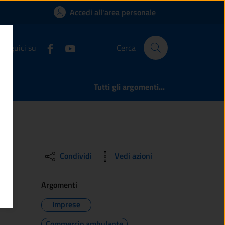
une | Comune di Pon
Accedi all'area personale
Seguici su
Cerca
Tutti gli argomenti...
Condividi
Vedi azioni
Argomenti
Imprese
Commercio ambulante