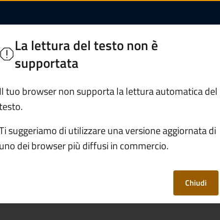
 organizzate dal Com
di Legno
La lettura del testo non è
 Camonica
supportata
Servizi
Vivere Ponte di Legno
Il tuo browser non supporta la lettura automatica del
testo.
/
Partecipare a fiere organizzate dal Comune
Ti suggeriamo di utilizzare una versione aggiornata di
uno dei browser più diffusi in commercio.
re organizzate dal
Chiudi