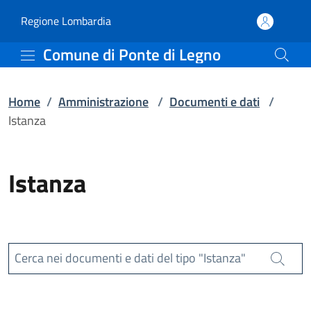
Istanza | Comune di Pon
Vai al contenuto principale
(apre in un'altra scheda).
Regione Lombardia
Comune di Ponte di Legno
Home
/
Amministrazione
/
Documenti e dati
/
Istanza
Istanza
Cerca nei documenti e dati del tipo "Istanza"
Cerca