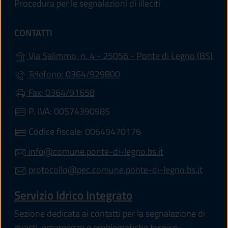
Procedura per le segnalazioni di illeciti
CONTATTI
(apr
Via Salimmo, n. 4 - 25056 - Ponte di Legno (BS)
Telefono: 0364/929800
Fax: 0364/91658
P. IVA: 00574390985
Codice fiscale: 00649470176
info@comune.ponte-di-legno.bs.it
protocollo@pec.comune.ponte-di-legno.bs.it
Servizio Idrico Integrato
Sezione dedicata ai contatti per la segnalazione di
guasti, emergenze e problematiche tecnico-