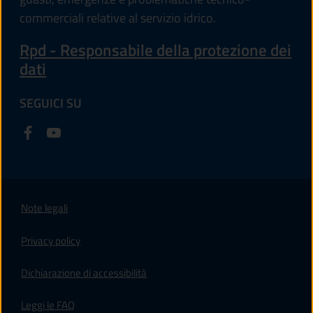
commerciali relative al servizio idrico.
Rpd - Responsabile della protezione dei
dati
SEGUICI SU
Note legali
Privacy policy
(apre in un'altra scheda).
Dichiarazione di accessibilità
Leggi le FAQ