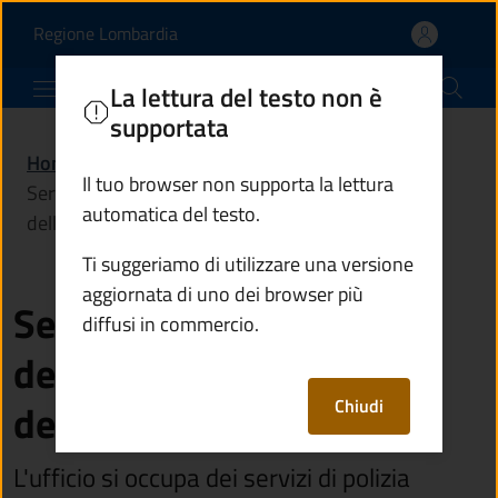
Servizio di polizia loca
Vai al contenuto principale
(apre in un'altra scheda).
Regione Lombardia
Comune di Ponte di Legno
La lettura del testo non è
supportata
Home
/
Amministrazione
/
Uffici
/
Il tuo browser non supporta la lettura
Servizio di polizia locale dell'Unione dei comuni
automatica del testo.
dell'alta Valle Camonica
Ti suggeriamo di utilizzare una versione
aggiornata di uno dei browser più
Servizio di polizia locale
diffusi in commercio.
dell'Unione dei comuni
Chiudi
dell'alta Valle Camonica
L'ufficio si occupa dei servizi di polizia