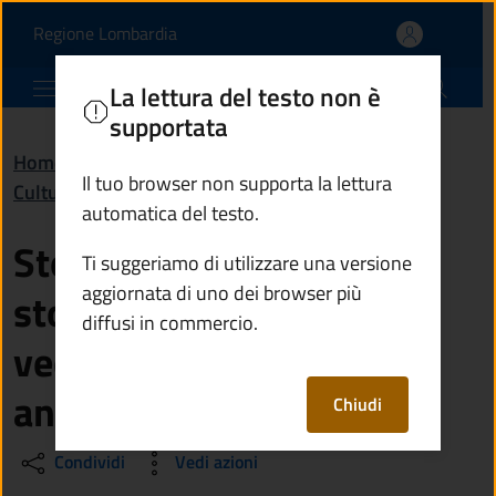
Sto facendo una ricerca
Vai al contenuto principale
(apre in un'altra scheda).
Regione Lombardia
Comune di Ponte di Legno
La lettura del testo non è
supportata
Home
/
Domande frequenti (FAQ)
/
Il tuo browser non supporta la lettura
Cultura e tempo libero
automatica del testo.
Sto facendo una ricerca
Ti suggeriamo di utilizzare una versione
aggiornata di uno dei browser più
storica: come posso
diffusi in commercio.
vedere i documenti più
antichi del Comune?
Chiudi
Condividi
Vedi azioni