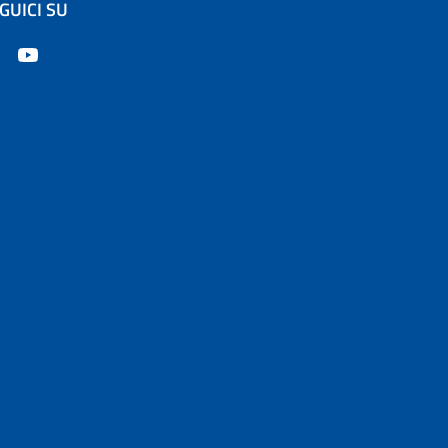
GUICI SU
apre in un'altra scheda).