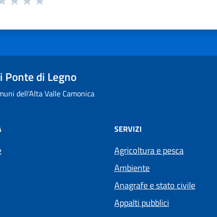
ta 1 stelle su 5
aluta 2 stelle su 5
Valuta 3 stelle su 5
Valuta 4 stelle su 5
Valuta 5 stelle su 5
 Ponte di Legno
uni dell'Alta Valle Camonica
À
SERVIZI
e
Agricoltura e pesca
Ambiente
Anagrafe e stato civile
Appalti pubblici