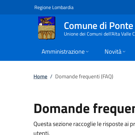
Domande frequenti 
Vai al contenuto principale
(apre in un'altra scheda).
Regione Lombardia
Comune di Ponte 
Unione dei Comuni dell'Alta Valle
Amministrazione
Novità
Home
/
Domande frequenti (FAQ)
Domande frequen
Questa sezione raccoglie le risposte ai p
utenti.