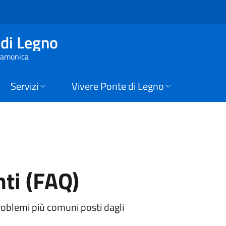
(FAQ) | Comune di P
di Legno
 Camonica
Servizi
Vivere Ponte di Legno
ti (FAQ)
roblemi più comuni posti dagli