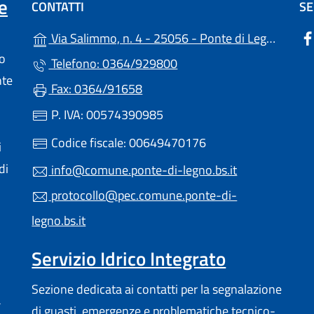
e
CONTATTI
SE
(
Via Salimmo, n. 4 - 25056 - Ponte di Legno (BS)
lo
Telefono: 0364/929800
nte
Fax: 0364/91658
P. IVA: 00574390985
Codice fiscale: 00649470176
i
di
info@comune.ponte-di-legno.bs.it
protocollo@pec.comune.ponte-di-
legno.bs.it
Servizio Idrico Integrato
Sezione dedicata ai contatti per la segnalazione
a
di guasti, emergenze e problematiche tecnico-