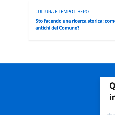
Categoria:
CULTURA E TEMPO LIBERO
Sto facendo una ricerca storica: co
antichi del Comune?
Q
i
Valuta