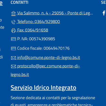
e
CONTATTI
SE
(
Via Salimmo, n. 4 - 25056 - Ponte di Legno (BS)
lo
Telefono: 0364/929800
nte
Fax: 0364/91658
P. IVA: 00574390985
Codice fiscale: 00649470176
i
di
info@comune.ponte-di-legno.bs.it
protocollo@pec.comune.ponte-di-
legno.bs.it
Servizio Idrico Integrato
Sezione dedicata ai contatti per la segnalazione
a
di guasti, emergenze e problematiche tecnico-