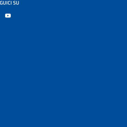
GUICI SU
apre in un'altra scheda).