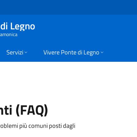
(FAQ) | Comune di P
di Legno
 Camonica
Servizi
Vivere Ponte di Legno
ti (FAQ)
roblemi più comuni posti dagli