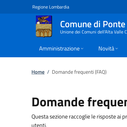
Domande frequenti 
Vai al contenuto principale
(apre in un'altra scheda).
Regione Lombardia
Comune di Ponte 
Unione dei Comuni dell'Alta Valle
Amministrazione
Novità
Home
/
Domande frequenti (FAQ)
Domande frequen
Questa sezione raccoglie le risposte ai p
utenti.