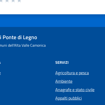
ta 1 stelle su 5
aluta 2 stelle su 5
Valuta 3 stelle su 5
Valuta 4 stelle su 5
Valuta 5 stelle su 5
 Ponte di Legno
uni dell'Alta Valle Camonica
À
SERVIZI
e
Agricoltura e pesca
Ambiente
Anagrafe e stato civile
Appalti pubblici