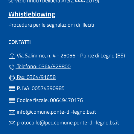
servizio rifiuti (Delibera Arera 444/2019)
Whistleblowing
Procedura per le segnalazioni di illeciti
CONTATTI
(apr
Via Salimmo, n. 4 - 25056 - Ponte di Legno (BS)
Telefono: 0364/929800
Fax: 0364/91658
P. IVA: 00574390985
Codice fiscale: 00649470176
info@comune.ponte-di-legno.bs.it
protocollo@pec.comune.ponte-di-legno.bs.it