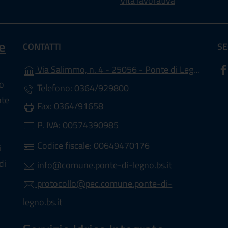
Vita lavorativa
e
CONTATTI
SE
(
Via Salimmo, n. 4 - 25056 - Ponte di Legno (BS)
lo
Telefono: 0364/929800
nte
Fax: 0364/91658
P. IVA: 00574390985
Codice fiscale: 00649470176
i
di
info@comune.ponte-di-legno.bs.it
protocollo@pec.comune.ponte-di-
legno.bs.it