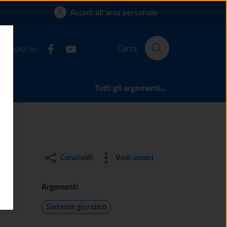
ne di una copia, di 
Accedi all'area personale
Seguici su
Cerca
Tutti gli argomenti...
Condividi
Vedi azioni
Argomenti
Sistema giuridico