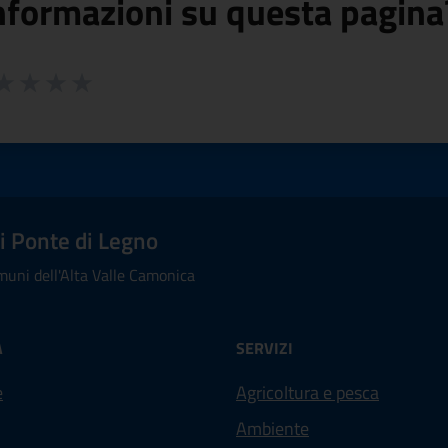
nformazioni su questa pagina
 da 1 a 5 stelle la pagina
ta 1 stelle su 5
aluta 2 stelle su 5
Valuta 3 stelle su 5
Valuta 4 stelle su 5
Valuta 5 stelle su 5
 Ponte di Legno
uni dell'Alta Valle Camonica
À
SERVIZI
e
Agricoltura e pesca
Ambiente