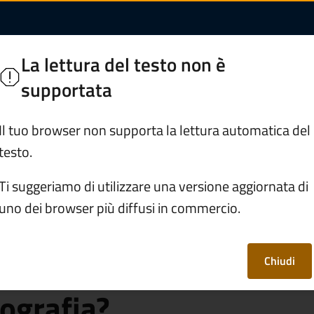
alida l’autenticazio
di Legno
La lettura del testo non è
 Camonica
supportata
Servizi
Vivere Ponte di Legno
Il tuo browser non supporta la lettura automatica del
testo.
rafe e stato civile
Ti suggeriamo di utilizzare una versione aggiornata di
uno dei browser più diffusi in commercio.
 è valida
di una copia, di una
Chiudi
tografia?