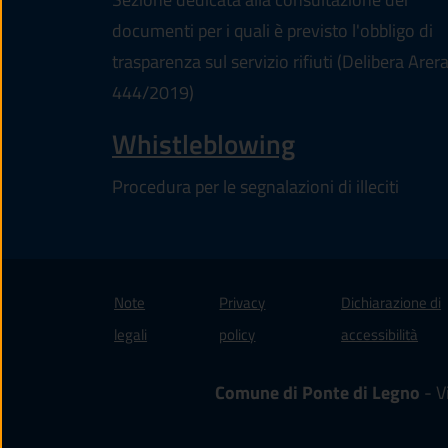
documenti per i quali è previsto l'obbligo di
trasparenza sul servizio rifiuti (Delibera Arer
444/2019)
Whistleblowing
Procedura per le segnalazioni di illeciti
Note
Privacy
Dichiarazione di
(apre
legali
policy
accessibilità
Comune di Ponte di Legno
- V