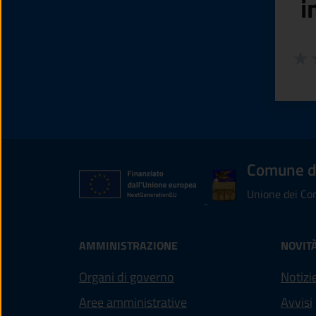
i
Valuta
Valu
V
Comune di
Unione dei Com
AMMINISTRAZIONE
NOVIT
Organi di governo
Notizi
Aree amministrative
Avvisi