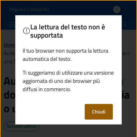
Autenticare la copia di 
Vai al contenuto principale
(apre in un'altra scheda).
Regione Lombardia
Comune di Ponte di Legno
La lettura del testo non è
supportata
Home
/
Servizi
/
Anagrafe e stato civile
/
Il tuo browser non supporta la lettura
Autenticare la copia di un documento, una fotografia o
automatica del testo.
una firma
Ti suggeriamo di utilizzare una versione
Autenticare la copia di un
aggiornata di uno dei browser più
diffusi in commercio.
documento, una fotografia
o una firma
Chiudi
Servizio attivo