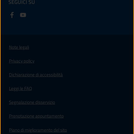
SEGUICI SU
Note legali
Privacy policy
(apre in un'altra scheda).
Dichiarazione di accessibilità
Leggi le FAQ
Segnalazione disservizio
Prenotazione appuntamento
Piano di miglioramento del sito