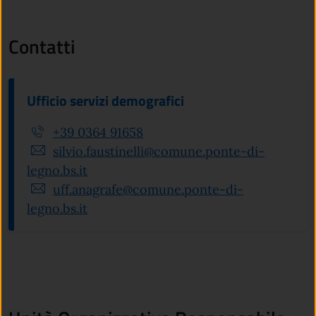
Contatti
Ufficio servizi demografici
+39 0364 91658
silvio.faustinelli@comune.ponte-di-
legno.bs.it
uff.anagrafe@comune.ponte-di-
legno.bs.it