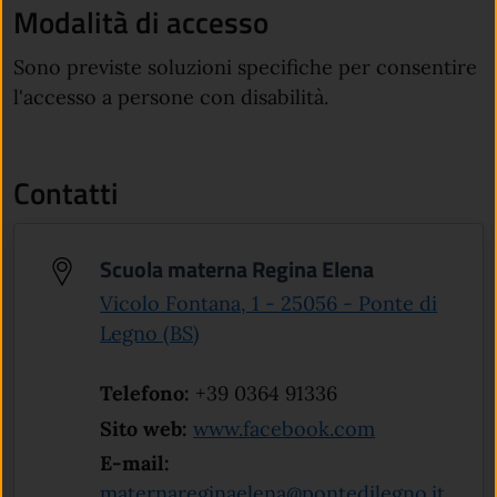
Modalità di accesso
Sono previste soluzioni specifiche per consentire
l'accesso a persone con disabilità.
Contatti
Scuola materna Regina Elena
Vicolo Fontana, 1 - 25056 - Ponte di
(apre in un'altra scheda).
Legno (BS)
Telefono:
+39 0364 91336
(apre in un'a
Sito web:
www.facebook.com
E-mail:
maternareginaelena@pontedilegno.it