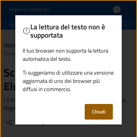
Scuola materna Regina E
Vai al contenuto principale
(apre in un'altra scheda).
Regione Lombardia
Comune di Ponte di Legno
La lettura del testo non è
supportata
Home
/
Vivere il territorio
/
Luoghi
/
Il tuo browser non supporta la lettura
Scuola materna Regina Elena
automatica del testo.
Scuola materna Regina
Ti suggeriamo di utilizzare una versione
aggiornata di uno dei browser più
Elena
diffusi in commercio.
La Scuola è gestita dalla Fondazione Scuola Materna
Regina Elena
Chiudi
Condividi
Vedi azioni