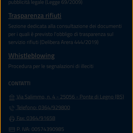
pubblicità legale (Legge 69/2009)
Trasparenza rifiuti
Sezione dedicata alla consultazione dei documenti
per i quali è previsto l'obbligo di trasparenza sul
servizio rifiuti (Delibera Arera 444/2019)
Whistleblowing
Procedura per le segnalazioni di illeciti
CONTATTI
(apr
Via Salimmo, n. 4 - 25056 - Ponte di Legno (BS)
Telefono: 0364/929800
Fax: 0364/91658
P. IVA: 00574390985