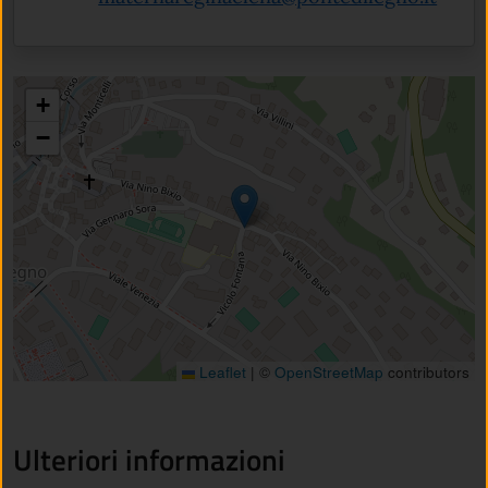
+
−
Leaflet
|
©
OpenStreetMap
contributors
Ulteriori informazioni