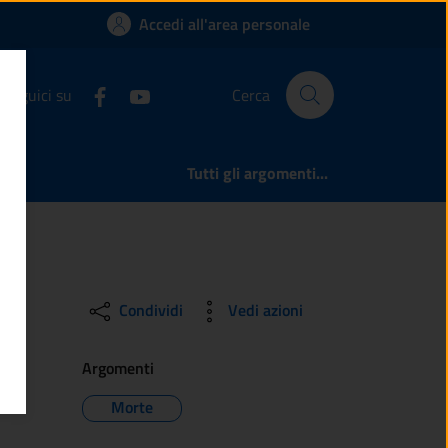
e di Legno
Accedi all'area personale
Seguici su
Cerca
Tutti gli argomenti...
Condividi
Vedi azioni
Argomenti
Morte