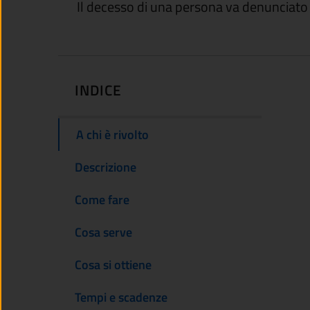
Il decesso di una persona va denunciato
INDICE
A chi è rivolto
Descrizione
Come fare
Cosa serve
Cosa si ottiene
Tempi e scadenze