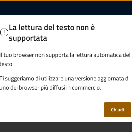
te | Comune di Pont
di Legno
La lettura del testo non è
 Camonica
supportata
Servizi
Vivere Ponte di Legno
Il tuo browser non supporta la lettura automatica del
testo.
/
Denunciare una morte
Ti suggeriamo di utilizzare una versione aggiornata di
uno dei browser più diffusi in commercio.
morte
Chiudi