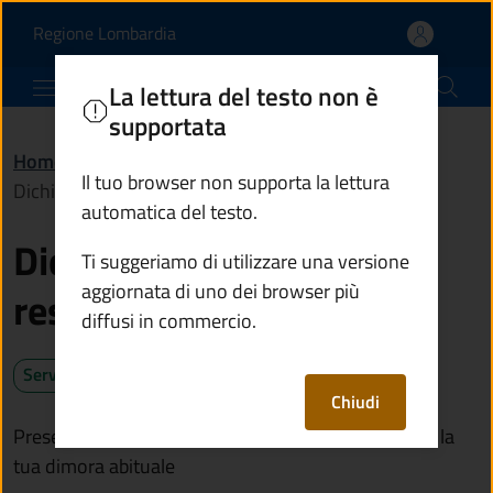
Dichiarare il cambio di 
Vai al contenuto principale
(apre in un'altra scheda).
Regione Lombardia
Comune di Ponte di Legno
La lettura del testo non è
supportata
Home
/
Servizi
/
Anagrafe e stato civile
/
Il tuo browser non supporta la lettura
Dichiarare il cambio di residenza
automatica del testo.
Dichiarare il cambio di
Ti suggeriamo di utilizzare una versione
aggiornata di uno dei browser più
residenza
diffusi in commercio.
Servizio attivo
Chiudi
Presenta la dichiarazione di residenza se trasferisci la
tua dimora abituale