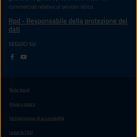
commerciali relative al servizio idrico.
Rpd - Responsabile della protezione dei
dati
SEGUICI SU
Note legali
Privacy policy
(apre in un'altra scheda).
Dichiarazione di accessibilità
Leggi le FAQ