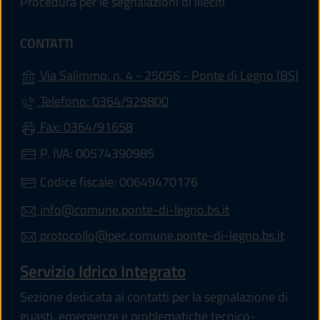
Procedura per le segnalazioni di illeciti
CONTATTI
(apr
Via Salimmo, n. 4 - 25056 - Ponte di Legno (BS)
Telefono: 0364/929800
Fax: 0364/91658
P. IVA: 00574390985
Codice fiscale: 00649470176
info@comune.ponte-di-legno.bs.it
protocollo@pec.comune.ponte-di-legno.bs.it
Servizio Idrico Integrato
Sezione dedicata ai contatti per la segnalazione di
guasti, emergenze e problematiche tecnico-