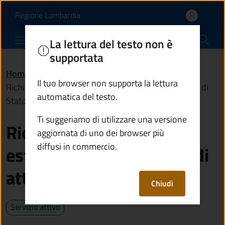
Richiedere certificati, es
Vai al contenuto principale
(apre in un'altra scheda).
Regione Lombardia
Comune di Ponte di Legno
La lettura del testo non è
supportata
Home
/
Servizi
/
Anagrafe e stato civile
/
Il tuo browser non supporta la lettura
Richiedere certificati, estratti e copie integrali di atti di
automatica del testo.
Stato Civile
Ti suggeriamo di utilizzare una versione
Richiedere certificati,
aggiornata di uno dei browser più
diffusi in commercio.
estratti e copie integrali di
atti di Stato Civile
Chiudi
Servizio attivo