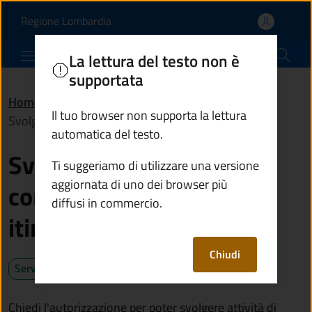
Svolgere attività di com
Vai al contenuto principale
(apre in un'altra scheda).
Regione Lombardia
Comune di Ponte di Legno
La lettura del testo non è
supportata
Home
/
Servizi
/
Imprese e commercio
/
Il tuo browser non supporta la lettura
Svolgere attività di commercio in forma itinerante
automatica del testo.
Svolgere attività di
Ti suggeriamo di utilizzare una versione
aggiornata di uno dei browser più
commercio in forma
diffusi in commercio.
itinerante
Chiudi
Servizio attivo
Chiedi l'autorizzazione per poter svolgere attività di