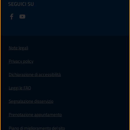
SEGUICI SU
Note legali
Privacy policy
(apre in un'altra scheda).
Dichiarazione di accessibilità
Leggi le FAQ
Segnalazione disservizio
Prenotazione appuntamento
Piano di miglioramento del sito